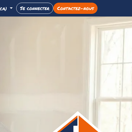
Se connecter
Cont​​actez-nous
(CA)