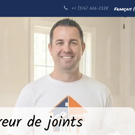
-nous
À propos
+1 (514) 666-2328
Français 
reur de joints