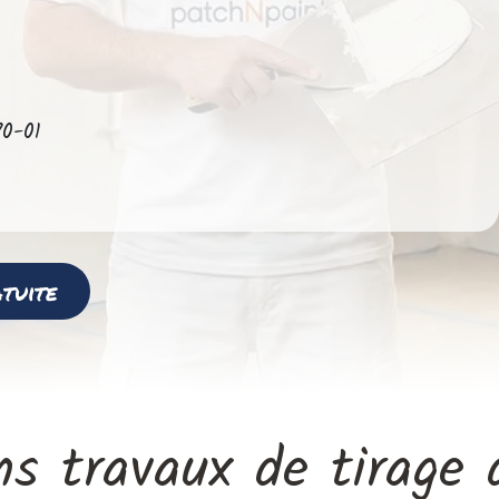
70-01
uite​​
s travaux de tirage d