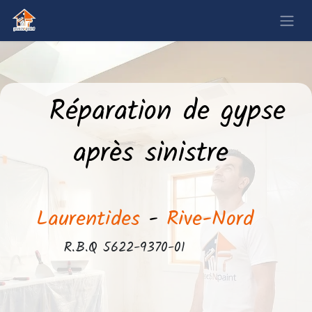
​Réparation de gypse
après
sinistre
​Laurentides
-
Rive-Nord
​R.B.Q 5622-9370-01